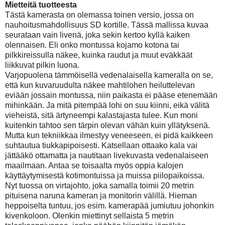
Mietteitä tuotteesta
Tästä kamerasta on olemassa toinen versio, jossa on
nauhoitusmahdollisuus SD kortille. Tässä mallissa kuvaa
seurataan vain livenä, joka sekin kertoo kyllä kaiken
olennaisen. Eli onko montussa kojamo kotona tai
pilkkireissulla näkee, kuinka raudut ja muut eväkkäät
liikkuvat pilkin luona.
Varjopuolena tämmöisellä vedenalaisella kameralla on se,
että kun kuvaruudulta näkee mahtilohen heiluttelevan
eviään jossain montussa, niin paikasta ei pääse etenemään
mihinkään. Ja mitä pitempää lohi on suu kiinni, eikä välitä
vieheistä, sitä ärtyneempi kalastajasta tulee. Kun moni
kuitenkin tahtoo sen tärpin olevan vähän kuin yllätyksenä.
Mutta kun tekniikkaa ilmestyy veneeseen, ei pidä kaikkeen
suhtautua tiukkapipoisesti. Katsellaan ottaako kala vai
jättääkö ottamatta ja nautitaan livekuvasta vedenalaiseen
maailmaan. Antaa se toisaalta myös oppia kalojen
käyttäytymisestä kotimontuissa ja muissa piilopaikoissa.
Nyt tuossa on virtajohto, joka samalla toimii 20 metrin
pituisena naruna kameran ja monitorin välillä. Hieman
heppoiselta tuntuu, jos esim. kamerapää jumiutuu johonkin
kivenkoloon. Olenkin miettinyt sellaista 5 metrin