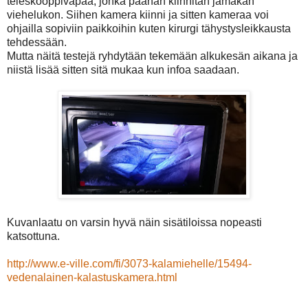
teleskooppivapaa, jonka päähän kiinnitän jämäkän
viehelukon. Siihen kamera kiinni ja sitten kameraa voi
ohjailla sopiviin paikkoihin kuten kirurgi tähystysleikkausta
tehdessään.
Mutta näitä testejä ryhdytään tekemään alkukesän aikana ja
niistä lisää sitten sitä mukaa kun infoa saadaan.
Kuvanlaatu on varsin hyvä näin sisätiloissa nopeasti
katsottuna.
http://www.e-ville.com/fi/3073-kalamiehelle/15494-
vedenalainen-kalastuskamera.html