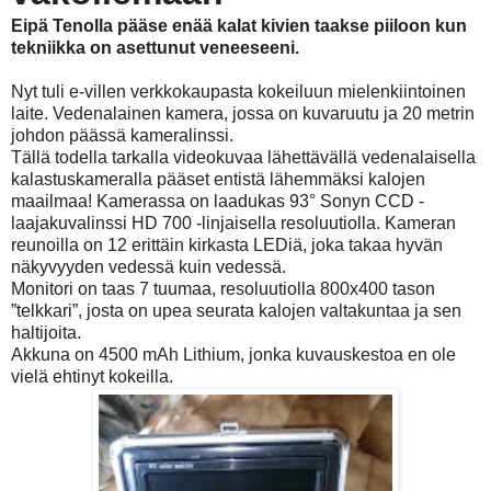
Eipä Tenolla pääse enää kalat kivien taakse piiloon kun
tekniikka on asettunut veneeseeni.
Nyt tuli e-villen verkkokaupasta kokeiluun mielenkiintoinen
laite. Vedenalainen kamera, jossa on kuvaruutu ja 20 metrin
johdon päässä kameralinssi.
Tällä todella tarkalla videokuvaa lähettävällä vedenalaisella
kalastuskameralla pääset entistä lähemmäksi kalojen
maailmaa! Kamerassa on laadukas 93° Sonyn CCD -
laajakuvalinssi HD 700 -linjaisella resoluutiolla. Kameran
reunoilla on 12 erittäin kirkasta LEDiä, joka takaa hyvän
näkyvyyden vedessä kuin vedessä.
Monitori on taas 7 tuumaa, resoluutiolla 800x400 tason
”telkkari”, josta on upea seurata kalojen valtakuntaa ja sen
haltijoita.
Akkuna on 4500 mAh Lithium, jonka kuvauskestoa en ole
vielä ehtinyt kokeilla.