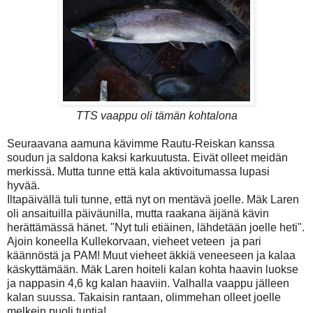
TTS vaappu oli tämän kohtalona
Seuraavana aamuna kävimme Rautu-Reiskan kanssa
soudun ja saldona kaksi karkuutusta. Eivät olleet meidän
merkissä. Mutta tunne että kala aktivoitumassa lupasi
hyvää.
Iltapäivällä tuli tunne, että nyt on mentävä joelle. Mäk Laren
oli ansaituilla päiväunilla, mutta raakana äijänä kävin
herättämässä hänet. "Nyt tuli etiäinen, lähdetään joelle heti".
Ajoin koneella Kullekorvaan, vieheet veteen ja pari
käännöstä ja PAM! Muut vieheet äkkiä veneeseen ja kalaa
käskyttämään. Mäk Laren hoiteli kalan kohta haavin luokse
ja nappasin 4,6 kg kalan haaviin. Valhalla vaappu jälleen
kalan suussa. Takaisin rantaan, olimmehan olleet joelle
melkein puoli tuntia!