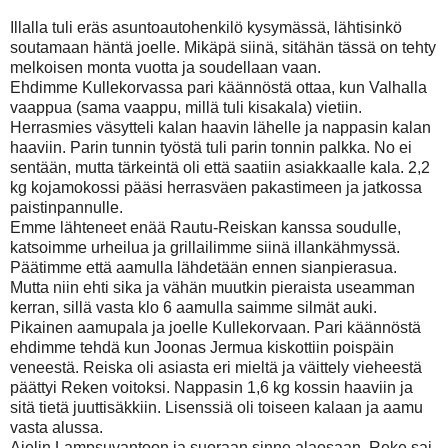
Illalla tuli eräs asuntoautohenkilö kysymässä, lähtisinkö
soutamaan häntä joelle. Mikäpä siinä, sitähän tässä on tehty
melkoisen monta vuotta ja soudellaan vaan.
Ehdimme Kullekorvassa pari käännöstä ottaa, kun Valhalla
vaappua (sama vaappu, millä tuli kisakala) vietiin.
Herrasmies väsytteli kalan haavin lähelle ja nappasin kalan
haaviin. Parin tunnin työstä tuli parin tonnin palkka. No ei
sentään, mutta tärkeintä oli että saatiin asiakkaalle kala. 2,2
kg kojamokossi pääsi herrasväen pakastimeen ja jatkossa
paistinpannulle.
Emme lähteneet enää Rautu-Reiskan kanssa soudulle,
katsoimme urheilua ja grillailimme siinä illankähmyssä.
Päätimme että aamulla lähdetään ennen sianpierasua.
Mutta niin ehti sika ja vähän muutkin pieraista useamman
kerran, sillä vasta klo 6 aamulla saimme silmät auki.
Pikainen aamupala ja joelle Kullekorvaan. Pari käännöstä
ehdimme tehdä kun Joonas Jermua kiskottiin poispäin
veneestä. Reiska oli asiasta eri mieltä ja väittely vieheestä
päättyi Reken voitoksi. Nappasin 1,6 kg kossin haaviin ja
sitä tietä juuttisäkkiin. Lisenssiä oli toiseen kalaan ja aamu
vasta alussa.
Ajelin Lampsuvantoon ja suoraan sinne alaosaan. Reke sai