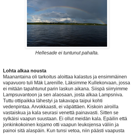
Hellesade ei tuntunut pahalta.
Lohta alkaa nousta
Maanantaina oli tarkoitus aloittaa kalastus ja ensimmäinen
vapavuoro tuli Mäk Larenille. Läksimme Kullekorvaan, jossa
ei mitään tapahtunut parin laskun aikana. Siispä siirryimme
Lampsuvantoon ja sen alaosaan, josta alkaa Lampsniva.
Tuttu ottipaikka lähestyi ja takavapa taipui kohti
vedenpintaa. Arvokkaasti, ei väpättäen. Kiskoin airoilla
vastaiskua ja kala seurasi venettä painavasti. Sitten se
sylkäisi vaapun suustaan. Ei ollut meidän kala. Epäilin että
jonkinkokoinen kojamo otti vaapun leukojensa väliin ja
painoi sitä alaspäin. Kun tunsi vetoa, niin päästi vaapusta