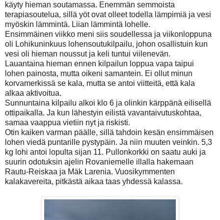
käyty hieman soutamassa. Enemmän semmoista
terapiasoutelua, sillä yöt ovat olleet todella lämpimiä ja vesi
myöskin lämmintä. Liian lämmintä lohelle.
Ensimmäinen viikko meni siis soudellessa ja viikonloppuna
oli Lohikuninkuus lohensoutukilpailu, johon osallistuin kun
vesi oli hieman noussut ja keli tuntui viilenevän.
Lauantaina hieman ennen kilpailun loppua vapa taipui
lohen painosta, mutta oikeni samantein. Ei ollut minun
korvamerkissä se kala, mutta se antoi viitteitä, että kala
alkaa aktivoitua.
Sunnuntaina kilpailu alkoi klo 6 ja olinkin kärppänä eilisellä
ottipaikalla. Ja kun lähestyin eilistä vavantaivutuskohtaa,
samaa vaappua vietiin nyt ja riskisti.
Otin kaiken varman päälle, sillä tahdoin kesän ensimmäisen
lohen viedä puntarille pystypäin. Ja niin muuten veinkin. 5,3
kg lohi antoi lopulta sijan 11. Pullonkorkki on saatu auki ja
suurin odotuksin ajelin Rovaniemelle illalla hakemaan
Rautu-Reiskaa ja Mäk Larenia. Vuosikymmenten
kalakavereita, pitkästä aikaa taas yhdessä kalassa.