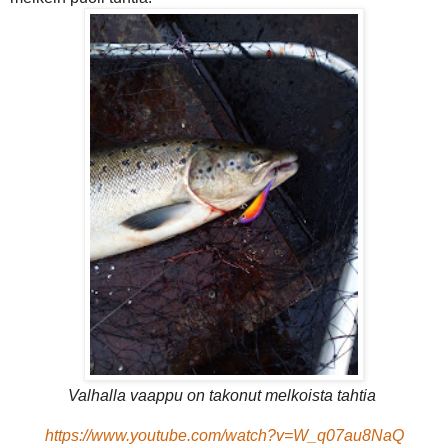
Valhalla vaappu on takonut melkoista tahtia
https://www.youtube.com/watch?v=W_q07au8NaQ