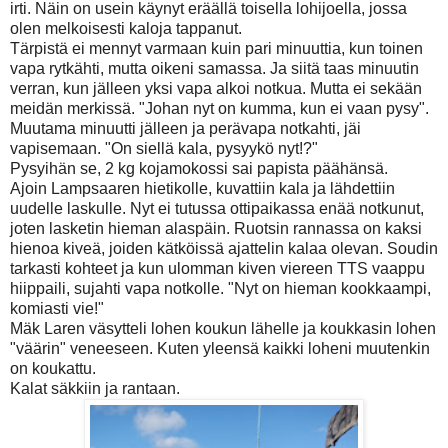
irti. Näin on usein käynyt eräällä toisella lohijoella, jossa
olen melkoisesti kaloja tappanut.
Tärpistä ei mennyt varmaan kuin pari minuuttia, kun toinen
vapa rytkähti, mutta oikeni samassa. Ja siitä taas minuutin
verran, kun jälleen yksi vapa alkoi notkua. Mutta ei sekään
meidän merkissä. "Johan nyt on kumma, kun ei vaan pysy".
Muutama minuutti jälleen ja perävapa notkahti, jäi
vapisemaan. "On siellä kala, pysyykö nyt!?"
Pysyihän se, 2 kg kojamokossi sai papista päähänsä.
Ajoin Lampsaaren hietikolle, kuvattiin kala ja lähdettiin
uudelle laskulle. Nyt ei tutussa ottipaikassa enää notkunut,
joten lasketin hieman alaspäin. Ruotsin rannassa on kaksi
hienoa kiveä, joiden kätköissä ajattelin kalaa olevan. Soudin
tarkasti kohteet ja kun ulomman kiven viereen TTS vaappu
hiippaili, sujahti vapa notkolle. "Nyt on hieman kookkaampi,
komiasti vie!"
Mäk Laren väsytteli lohen koukun lähelle ja koukkasin lohen
"väärin" veneeseen. Kuten yleensä kaikki loheni muutenkin
on koukattu.
Kalat säkkiin ja rantaan.