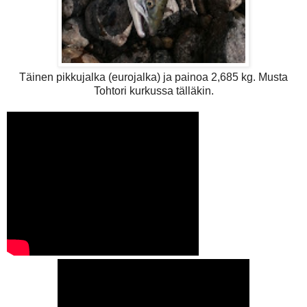
Täinen pikkujalka (eurojalka) ja painoa 2,685 kg. Musta
Tohtori kurkussa tälläkin.