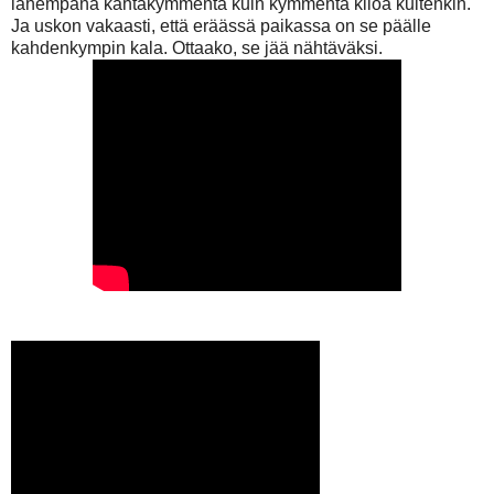
lähempänä kahtakymmentä kuin kymmentä kiloa kuitenkin.
Ja uskon vakaasti, että eräässä paikassa on se päälle
kahdenkympin kala. Ottaako, se jää nähtäväksi.