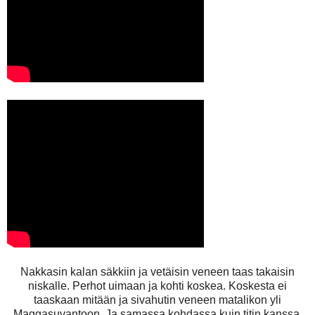
Nakkasin kalan säkkiin ja vetäisin veneen taas takaisin
niskalle. Perhot uimaan ja kohti koskea. Koskesta ei
taaskaan mitään ja sivahutin veneen matalikon yli
Maggasuvantoon. Ja samassa kohdassa kuin titin kanssa,