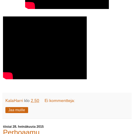
KalaHarri
klo
2.50
Ei kommentteja:
Jaa muille
tiistai 28. heinäkuuta 2015
Perhoaamu