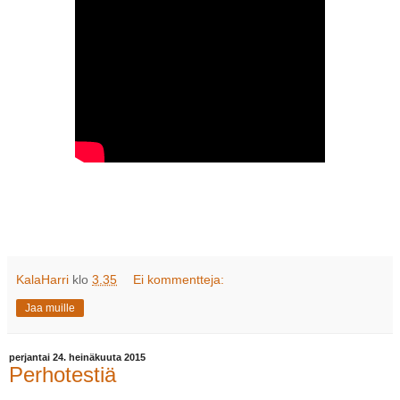
KalaHarri
klo
3.35
Ei kommentteja:
Jaa muille
perjantai 24. heinäkuuta 2015
Perhotestiä