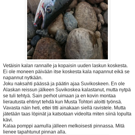
Vetäisin kalan rannalle ja kopaisin uuden laskun koskesta.
Ei ole moneen päivään itse koskesta kala napannut eikä se
napannut nytkään.
Joku naksahti päässä ja päätin ajaa Suvikoskeen. En ole
Alaskan reissun jälkeen Suvikoskea kalastanut, mutta nytpä
se tuli tehtyä. Sain perhot uimaan ja en kovin montaa
lierautusta ehtinyt tehdä kun Musta Tohtori aloitti työnsä.
Vavasta näin heti, ettei titti ainakaan siellä ravistele. Mutta
jätetään taas löpinät ja katsotaan videolta miten siinä lopulta
kävi.
Kalaa pomppi aamulla jälleen melkoisesti pinnassa. Mitä
lienee tapahtunut pinnan alla.