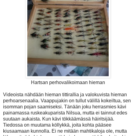
Hartsan perhovalikoimaan hieman
Videoista nähdään hieman tittirallia ja valokuvista hieman
perhoarsenaalia. Vaappujakin on tullut välillä kokeiltua, sen
isomman pojan saamiseksi. Tänään joku herrasmies kävi
painamassa ruskeakuparista Nilsua, mutta ei tainnut edes
suutaan aukaista. Kun kävi tökkäämässä häiritsijää.
Tiedossa on muutama köllykkä, joita kohta pääsee
kiusaamaan kunnolla. Ei ne mitään mahtikaloja ole, mutta