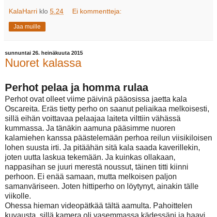
KalaHarri
klo
5.24
Ei kommentteja:
Jaa muille
sunnuntai 26. heinäkuuta 2015
Nuoret kalassa
Perhot pelaa ja homma rulaa
Perhot ovat olleet viime päivinä pääosissa jaetta kala
Oscareita. Eräs tietty perho on saanut peliaikaa melkoisesti,
sillä eihän voittavaa pelaajaa laiteta vilttiin vähässä
kummassa. Ja tänäkin aamuna pääsimme nuoren
kalamiehen kanssa päästelemään perhoa reilun viisikiloisen
lohen suusta irti. Ja pitäähän sitä kala saada kaverillekin,
joten uutta laskua tekemään. Ja kuinkas ollakaan,
nappasihan se juuri merestä noussut, täinen titti kiinni
perhoon. Ei enää samaan, mutta melkoisen paljon
samanväriseen. Joten hittiperho on löytynyt, ainakin tälle
viikolle.
Ohessa hieman videopätkää tältä aamulta. Pahoittelen
kuvausta, sillä kamera oli vasemmassa kädessäni ja haavi