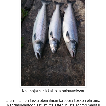
Kollipojat siinä kalliolla paistattelevat
Ensimmäinen lasku eteni ilman tärppejä kosken ohi aina
Maggasuvantoon asti, mutta sitten Musta Tohtori maistui