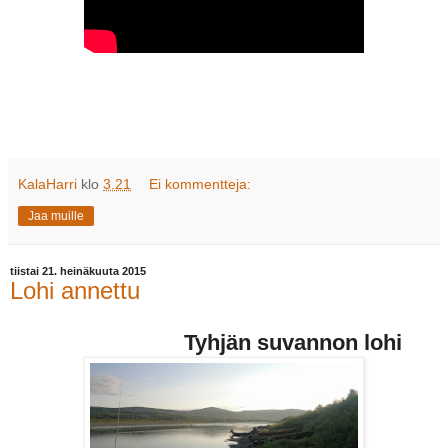
KalaHarri
klo
3.21
Ei kommentteja:
Jaa muille
tiistai 21. heinäkuuta 2015
Lohi annettu
Tyhjän suvannon lohi