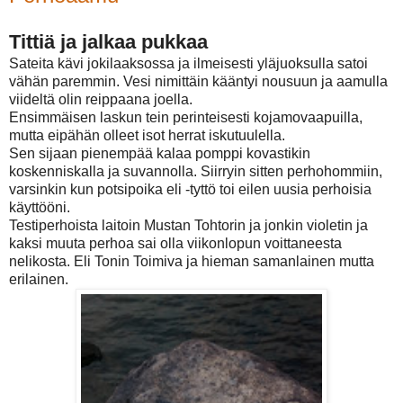
Tittiä ja jalkaa pukkaa
Sateita kävi jokilaaksossa ja ilmeisesti yläjuoksulla satoi
vähän paremmin. Vesi nimittäin kääntyi nousuun ja aamulla
viideltä olin reippaana joella.
Ensimmäisen laskun tein perinteisesti kojamovaapuilla,
mutta eipähän olleet isot herrat iskutuulella.
Sen sijaan pienempää kalaa pomppi kovastikin
koskenniskalla ja suvannolla. Siirryin sitten perhohommiin,
varsinkin kun potsipoika eli -tyttö toi eilen uusia perhoisia
käyttööni.
Testiperhoista laitoin Mustan Tohtorin ja jonkin violetin ja
kaksi muuta perhoa sai olla viikonlopun voittaneesta
nelikosta. Eli Tonin Toimiva ja hieman samanlainen mutta
erilainen.