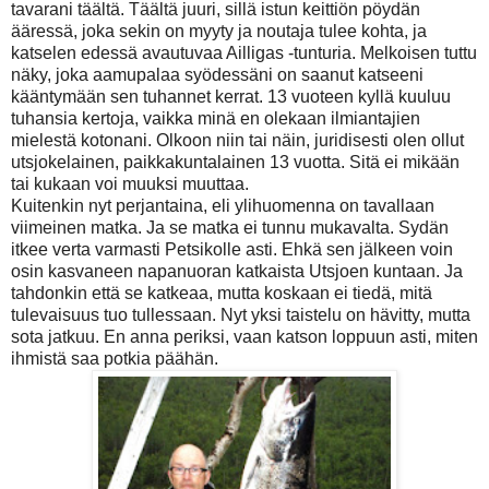
tavarani täältä. Täältä juuri, sillä istun keittiön pöydän
ääressä, joka sekin on myyty ja noutaja tulee kohta, ja
katselen edessä avautuvaa Ailligas -tunturia. Melkoisen tuttu
näky, joka aamupalaa syödessäni on saanut katseeni
kääntymään sen tuhannet kerrat. 13 vuoteen kyllä kuuluu
tuhansia kertoja, vaikka minä en olekaan ilmiantajien
mielestä kotonani. Olkoon niin tai näin, juridisesti olen ollut
utsjokelainen, paikkakuntalainen 13 vuotta. Sitä ei mikään
tai kukaan voi muuksi muuttaa.
Kuitenkin nyt perjantaina, eli ylihuomenna on tavallaan
viimeinen matka. Ja se matka ei tunnu mukavalta. Sydän
itkee verta varmasti Petsikolle asti. Ehkä sen jälkeen voin
osin kasvaneen napanuoran katkaista Utsjoen kuntaan. Ja
tahdonkin että se katkeaa, mutta koskaan ei tiedä, mitä
tulevaisuus tuo tullessaan. Nyt yksi taistelu on hävitty, mutta
sota jatkuu. En anna periksi, vaan katson loppuun asti, miten
ihmistä saa potkia päähän.