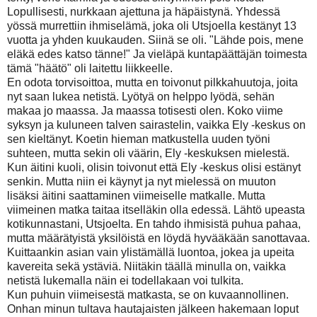
Lopullisesti, nurkkaan ajettuna ja häpäistynä. Yhdessä
yössä murrettiin ihmiselämä, joka oli Utsjoella kestänyt 13
vuotta ja yhden kuukauden. Siinä se oli. "Lähde pois, mene
eläkä edes katso tänne!" Ja vieläpä kuntapäättäjän toimesta
tämä "häätö" oli laitettu liikkeelle.
En odota torvisoittoa, mutta en toivonut pilkkahuutoja, joita
nyt saan lukea netistä. Lyötyä on helppo lyödä, sehän
makaa jo maassa. Ja maassa totisesti olen. Koko viime
syksyn ja kuluneen talven sairastelin, vaikka Ely -keskus on
sen kieltänyt. Koetin hieman matkustella uuden työni
suhteen, mutta sekin oli väärin, Ely -keskuksen mielestä.
Kun äitini kuoli, olisin toivonut että Ely -keskus olisi estänyt
senkin. Mutta niin ei käynyt ja nyt mielessä on muuton
lisäksi äitini saattaminen viimeiselle matkalle. Mutta
viimeinen matka taitaa itselläkin olla edessä. Lähtö upeasta
kotikunnastani, Utsjoelta. En tahdo ihmisistä puhua pahaa,
mutta määrätyistä yksilöistä en löydä hyvääkään sanottavaa.
Kuittaankin asian vain ylistämällä luontoa, jokea ja upeita
kavereita sekä ystäviä. Niitäkin täällä minulla on, vaikka
netistä lukemalla näin ei todellakaan voi tulkita.
Kun puhuin viimeisestä matkasta, se on kuvaannollinen.
Onhan minun tultava hautajaisten jälkeen hakemaan loput