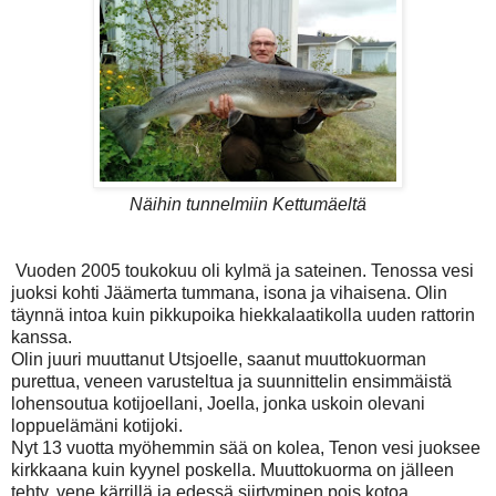
Näihin tunnelmiin Kettumäeltä
Vuoden 2005 toukokuu oli kylmä ja sateinen. Tenossa vesi
juoksi kohti Jäämerta tummana, isona ja vihaisena. Olin
täynnä intoa kuin pikkupoika hiekkalaatikolla uuden rattorin
kanssa.
Olin juuri muuttanut Utsjoelle, saanut muuttokuorman
purettua, veneen varusteltua ja suunnittelin ensimmäistä
lohensoutua kotijoellani, Joella, jonka uskoin olevani
loppuelämäni kotijoki.
Nyt 13 vuotta myöhemmin sää on kolea, Tenon vesi juoksee
kirkkaana kuin kyynel poskella. Muuttokuorma on jälleen
tehty, vene kärrillä ja edessä siirtyminen pois kotoa.